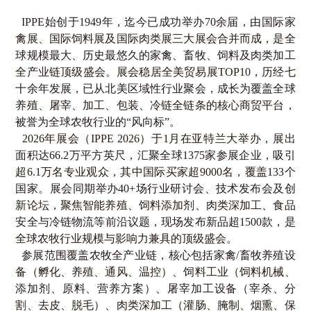
IPPE
始创于
1949
年，迄今已成功举办
70
余届，由国际家
禽展、国际饲料展及国际肉类展三大展会合并而成，是全
球规模最大、历史最悠久的家禽、畜牧、饲料及肉类加工
全产业链顶级盛会。展会稳居全美贸易展
TOP10
，历经七
十余年发展，已从北美区域性行业聚会，成长为覆盖全球
养殖、屠宰、加工、包装、冷链全链条的核心商贸平台，
被誉为全球农牧行业的“风向标”。
2026
年展会（
IPPE 2026
）于
1
月在亚特兰大举办，展出
面积达
66.2
万平方英尺，汇聚全球
1375
家参展企业，吸引
超
6.1
万名专业观众，其中国际买家超
9000
名，覆盖
133
个
国家。展会同期举办
40+
场行业研讨会、技术发布会及创
新论坛，聚焦智能养殖、饲料添加剂、肉类深加工、食品
安全与冷链物流等前沿议题，现场发布新品超
1500
款，是
全球农牧行业规模与影响力兼具的顶级盛会。
参展范围覆盖农牧全产业链，核心包括家禽
/
畜牧养殖设
备（孵化、养殖、通风、温控）、饲料工业（饲料机械、
添加剂、原料、营养方案）、屠宰加工设备（宰杀、分
割、去皮、脱毛）、肉类深加工（灌肠、腌制、烟熏、保