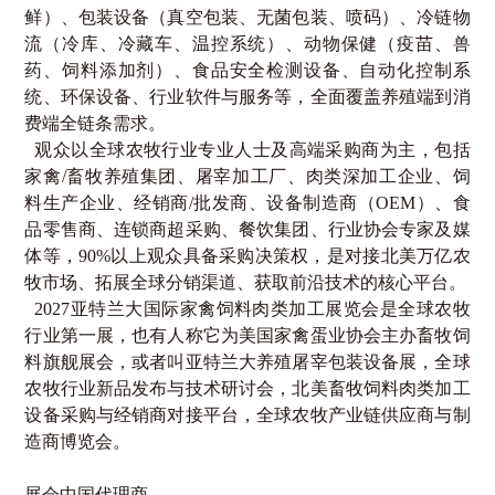
鲜）、包装设备（真空包装、无菌包装、喷码）、冷链物
流（冷库、冷藏车、温控系统）、动物保健（疫苗、兽
药、饲料添加剂）、食品安全检测设备、自动化控制系
统、环保设备、行业软件与服务等，全面覆盖养殖端到消
费端全链条需求。
观众以全球农牧行业专业人士及高端采购商为主，包括
家禽
/
畜牧养殖集团、屠宰加工厂、肉类深加工企业、饲
料生产企业、经销商
/
批发商、设备制造商（
OEM
）、食
品零售商、连锁商超采购、餐饮集团、行业协会专家及媒
体等，
90%
以上观众具备采购决策权，是对接北美万亿农
牧市场、拓展全球分销渠道、获取前沿技术的核心平台。
2027
亚特兰大国际家禽饲料肉类加工展览会是全球农牧
行业第一展，也有人称它为美国家禽蛋业协会主办畜牧饲
料旗舰展会，或者叫亚特兰大养殖屠宰包装设备展，全球
农牧行业新品发布与技术研讨会，北美畜牧饲料肉类加工
设备采购与经销商对接平台，全球农牧产业链供应商与制
造商博览会。
展会中国代理商