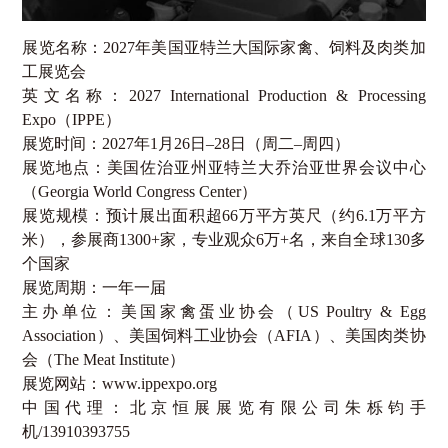
展览名称：
2027
年美国亚特兰大国际家禽、饲料及肉类加
工展览会
英文名称：
2027 International Production & Processing
Expo
（
IPPE
）
展览时间：
2027
年
1
月
26
日–
28
日（周二–周四）
展览地点：美国佐治亚州亚特兰大乔治亚世界会议中心
（
Georgia World Congress Center
）
展览规模：预计展出面积超
66
万平方英尺（约
6.1
万平方
米），参展商
1300+
家，专业观众
6
万
+
名，来自全球
130
多
个国家
展览周期：一年一届
主办单位：美国家禽蛋业协会（
US Poultry & Egg
Association
）、美国饲料工业协会（
AFIA
）、美国肉类协
会（
The Meat Institute
）
展览网站：
www.ippexpo.org
中国代理：北京恒展展览有限公司朱栎钧手
机
/13910393755