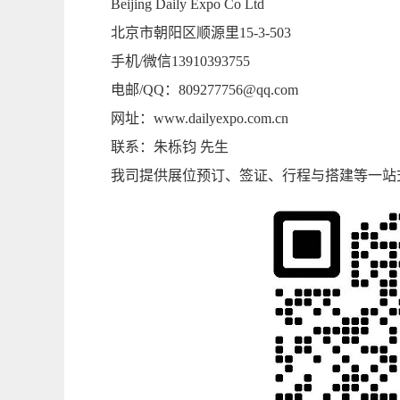
Beijing Daily Expo Co Ltd
北京市朝阳区顺源里
15-3-503
手机
/
微信
13910393755
电邮
/QQ
：
809277756@qq.com
网址：
www.dailyexpo.com.cn
联系：朱栎钧
先生
我司提供展位预订、签证、行程与搭建等一站