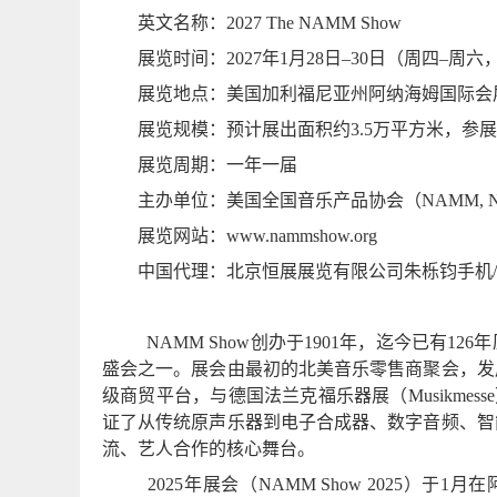
英文名称：
2027 The NAMM Show
展览时间：
2027
年
1
月
28
日–
30
日（周四–周六
展览地点：美国加利福尼亚州阿纳海姆国际会
展览规模：预计展出面积约
3.5
万平方米，参展
展览周期：一年一届
主办单位：美国全国音乐产品协会（
NAMM, Nat
展览网站：
www.nammshow.org
中国代理：北京恒展展览有限公司朱栎钧手机
NAMM Show
创办于
1901
年，迄今已有
126
年
盛会之一。展会由最初的北美音乐零售商聚会，发
级商贸平台，与德国法兰克福乐器展（
Musikmesse
证了从传统原声乐器到电子合成器、数字音频、智
流、艺人合作的核心舞台。
2025
年展会（
NAMM Show 2025
）于
1
月在