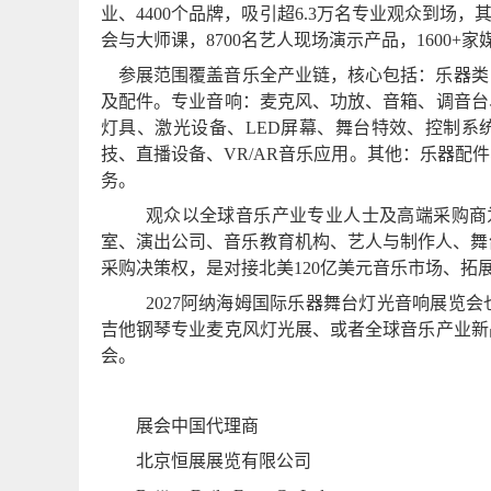
业、
4400
个品牌，吸引超
6.3
万名专业观众到场，
会与大师课，
8700
名艺人现场演示产品，
1600+
家
参展范围覆盖音乐全产业链，核心包括：乐器类
及配件。专业音响：麦克风、功放、音箱、调音台
灯具、激光设备、
LED
屏幕、舞台特效、控制系
技、直播设备、
VR/AR
音乐应用。其他：乐器配件
务。
观众以全球音乐产业专业人士及高端采购商
室、演出公司、音乐教育机构、艺人与制作人、舞
采购决策权，是对接北美
120
亿美元音乐市场、拓
2027
阿纳海姆国际乐器舞台灯光音响展览会
吉他钢琴专业麦克风灯光展、或者全球音乐产业新
会。
展会中国代理商
北京恒展展览有限公司