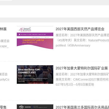
园林展
2027年美国西部天然产品博览会
展览名称：2027年美国西部天然产品博
（45周年庆）英文名称：NaturalProduct
林展览会
poWest（45thAnniversary
ape_
2027年加拿大蒙特利尔国际矿业展
展览会
展览名称：2027年加拿大蒙特利尔国际
rityCo
展英文名称：CIMConnect2027展览时间
027年5月2日—5月5日展览地
货零售
2027年美国奥兰多国际高尔夫用品