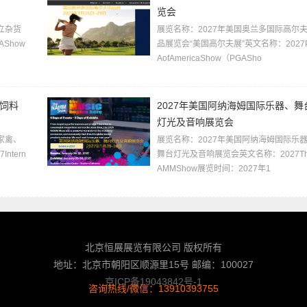
览会
立杂货
展览名称：2027年美国奥兰多国际高尔
Show
品展览会“美国高尔夫展”英文名称：2027
AofAmericaShow（PGASho
、饲料
2027年美国阿纳海姆国际乐器、舞
灯光及音响展览会
家禽、
展览名称：2027年美国阿纳海姆国际乐
tern
舞台灯光及音响展览会英文名称：2027Th
AMMShow展览时间：2027年1
北京恒展展览有限公司 版权所有
地址：北京市朝阳区顺源里15号 邮编：100027
京ICP备19043842号-1
咨询热线/微信：13910393755