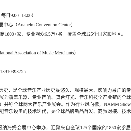
，每日
9:00
–
18:00
）
展中心（
Anaheim Convention Center
）
商
1800+
家，专业观众
6.5
万
+
名，覆盖全球
125
个国家和地区。
ional Association of Music Merchants
）
/13910393755
历史，是全球音乐产业历史最悠久、规模最大、影响力最广的专
展为覆盖乐器、专业音响、舞台灯光、音乐科技全产业链的全球
）并称全球两大音乐产业展会。作为行业风向标，
NAMM Show
能音乐设备的技术迭代，是全球品牌新品首发、商贸对接、技术
阿纳海姆会展中心举办，汇聚来自全球
125
个国家的
1850
家参展