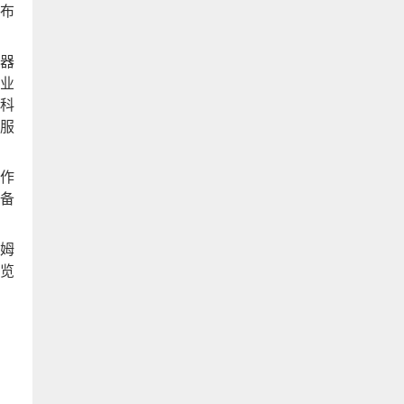
布
器
业
科
服
作
备
姆
览