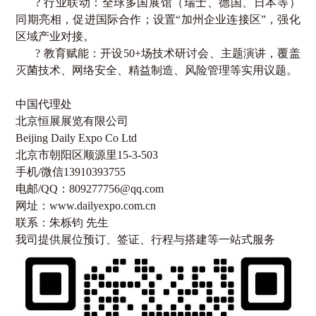
? 行业联动：全球多国展馆（瑞士、德国、日本等）
同期亮相，促进国际合作；设置“加州企业连接区”，强化
区域产业对接。
? 教育赋能：开设
50+
场技术研讨会、主题演讲，覆盖
灭菌技术、网络安全、精益制造、风险管理等实用议题。
中国代理处
北京恒展展览有限公司
Beijing Daily Expo Co Ltd
北京市朝阳区顺源里
15-3-503
手机
/
微信
13910393755
电邮
/QQ
：
809277756@qq.com
网址：
www.dailyexpo.com.cn
联系：朱栎钧
先生
我司提供展位预订、签证、行程与搭建等一站式服务