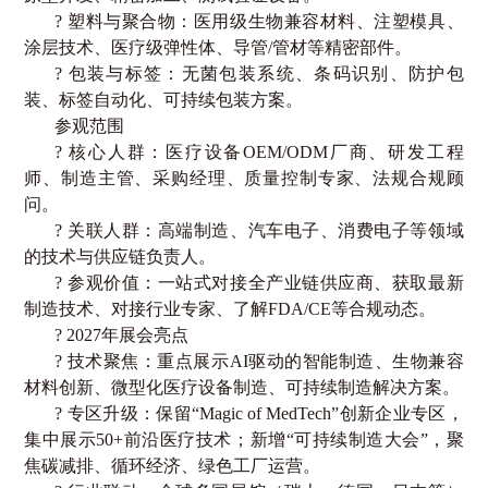
? 塑料与聚合物：医用级生物兼容材料、注塑模具、
涂层技术、医疗级弹性体、导管
/
管材等精密部件。
? 包装与标签：无菌包装系统、条码识别、防护包
装、标签自动化、可持续包装方案。
参观范围
? 核心人群：医疗设备
OEM/ODM
厂商、研发工程
师、制造主管、采购经理、质量控制专家、法规合规顾
问。
? 关联人群：高端制造、汽车电子、消费电子等领域
的技术与供应链负责人。
? 参观价值：一站式对接全产业链供应商、获取最新
制造技术、对接行业专家、了解
FDA/CE
等合规动态。
?
2027
年展会亮点
? 技术聚焦：重点展示
AI
驱动的智能制造、生物兼容
材料创新、微型化医疗设备制造、可持续制造解决方案。
? 专区升级：保留“
Magic of MedTech
”创新企业专区，
集中展示
50+
前沿医疗技术；新增“可持续制造大会”，聚
焦碳减排、循环经济、绿色工厂运营。