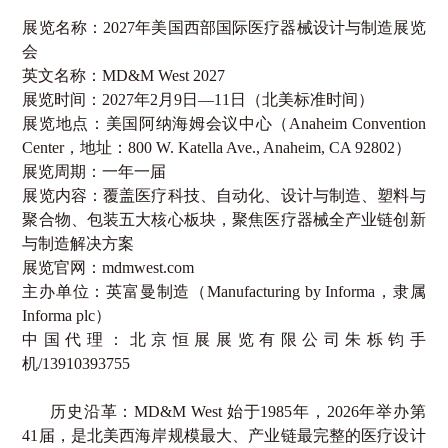
展览名称：
2027
年美国西部国际医疗器械设计与制造展览
会
英文名称：
MD&M West 2027
展览时间：
2027
年
2
月
9
日—
11
日（北美标准时间）
展览地点：美国阿纳海姆会议中心（
Anaheim Convention
Center
，地址：
800 W. Katella Ave., Anaheim, CA 92802
）
展览周期：一年一届
展览内容：覆盖医疗科技、自动化、设计与制造、塑料与
聚合物、包装五大核心板块，聚焦医疗器械全产业链创新
与制造解决方案
展览官网：
mdmwest.com
主办单位：英富曼制造（
Manufacturing by Informa
，隶属
Informa plc
）
中国代理：北京恒展展览有限公司朱栎钧手
机
/13910393755
历史沿革：
MD&M West
始于
1985
年，
2026
年举办第
41
届，是北美西海岸规模最大、产业链最完整的医疗设计