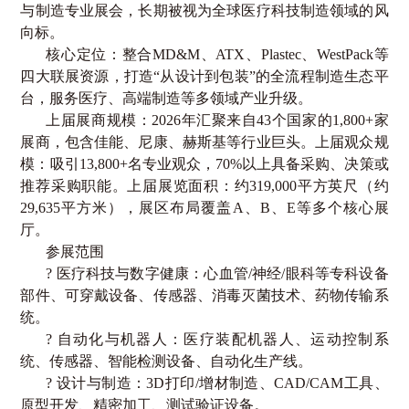
与制造专业展会，长期被视为全球医疗科技制造领域的风
向标。
核心定位：整合
MD&M
、
ATX
、
Plastec
、
WestPack
等
四大联展资源，打造“从设计到包装”的全流程制造生态平
台，服务医疗、高端制造等多领域产业升级。
上届展商规模：
2026
年汇聚来自
43
个国家的
1,800+
家
展商，包含佳能、尼康、赫斯基等行业巨头。
上届
观众规
模：吸引
13,800+
名专业观众，
70%
以上具备采购、决策或
推荐采购职能。
上届
展览面积：约
319,000
平方英尺（约
29,635
平方米），展区布局覆盖
A
、
B
、
E
等多个核心展
厅。
参展范围
? 医疗科技与数字健康：心血管
/
神经
/
眼科等专科设备
部件、可穿戴设备、传感器、消毒灭菌技术、药物传输系
统。
? 自动化与机器人：医疗装配机器人、运动控制系
统、传感器、智能检测设备、自动化生产线。
? 设计与制造：
3D
打印
/
增材制造、
CAD/CAM
工具、
原型开发、精密加工、测试验证设备。