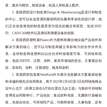
装，激光与模切，制造设备，机器人和机器人配件。
3.
美国西部设计制造展
Design & Manufacturing
是设计和制造
的中心，您可以在这里遇到最聪明的头脑和革命性的设计师，他
们正在创造将您的制造愿景变为现实的概念和原型，包括
3D
打
印、
CAD/CAM
软件以及测试和测量设备的创新。
4.
美国西部塑料展
Plastics
作为塑料和聚合物尖端产品组件和
解决方案的核心，您可以与制造商建立有影响力的合作伙伴关
系，这些制造商使塑料比以往任何时候都更可靠、可持续和高
效，包括
3D
打印、注塑、涂料、家具等领域的进步。主要展品包
括：添加剂、涂料、注塑成型、模具和染料
5.
美国西部包装展
WestPack
作为展示包装解决方案最新创新
和卓越的领先活动而闻名，将于
2025
年
2
月
4
日至
5
日在阿纳海姆会
议中心北厅（距离之前在
A
厅的位置仅几步之遥）与新的可持续制
造博览会同期举行。产品包括：食品饮料包装，无菌医疗器械包
装，包装自动化，可持续性产品，印刷和标签，大麻包装，还有