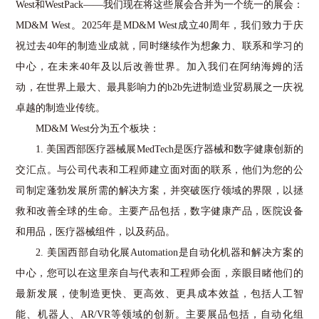
West
和
WestPack
——我们现在将这些展会合并为一个统一的展会：
MD&M West
。
2025
年是
MD&M West
成立
40
周年，我们致力于庆
祝过去
40
年的制造业成就，同时继续作为想象力、联系和学习的
中心，在未来
40
年及以后改善世界。加入我们在阿纳海姆的活
动，在世界上最大、最具影响力的
b2b
先进制造业贸易展之一庆祝
卓越的制造业传统。
MD&M West
分为五个板块：
1.
美国西部医疗器械展
MedTech
是医疗器械和数字健康创新的
交汇点。与公司代表和工程师建立面对面的联系，他们为您的公
司制定蓬勃发展所需的解决方案，并突破医疗领域的界限，以拯
救和改善全球的生命。主要产品包括，数字健康产品，医院设备
和用品，医疗器械组件，以及药品。
2.
美国西部自动化展
Automation
是自动化机器和解决方案的
中心，您可以在这里亲自与代表和工程师会面，亲眼目睹他们的
最新发展，使制造更快、更高效、更具成本效益，包括人工智
能、机器人、
AR/VR
等领域的创新。主要展品包括，自动化组