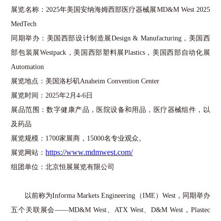
展览名称：
2025
年美国安纳海姆西部医疗器械展
MD&M West 2025
MedTech
同期举办：美国西部设计制造展
Design & Manufacturing
，美国西
部包装展
Westpack
，美国西部塑料展
Plastics
，美国西部自动化展
Automation
展览地点：美国洛杉矶
Anaheim Convention Center
展览时间：
2025
年
2
月
4-6
日
展品范围：数字健康产品，医院设备和用品，医疗器械组件，以
及药品
展览规模：
1700
家展商，
15000
名专业观众。
https://www.mdmwest.com/
展览网站：
组团单位：北京恒展展览有限公司
以前称为
Informa Markets Engineering
（
IME
）
West
，同期举办
五个关联展会——
MD&M West
、
ATX West
、
D&M West
，
Plastec