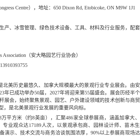
ongress Centre
），地址：
650 Dixon Rd, Etobicoke, ON M9W 1J1
生产、冰雪管理、绿色技术设备、工具、材料及行业服务，配套
s Association
（安大略园艺行业协会）
/13910393755
是北美历史最悠久、加拿大规模最大的景观行业专业展会。由安
23
年已成功举办
50
届，
2027
年将迎来第
55
届盛会。展会历经半个
杆展会，始终聚焦景观、园艺、户外建设领域的技术创新与商贸
型，是北美景观行业发展的重要风向标。
3
万平方米（约
8
英亩），汇聚
486
家全球参展商，涵盖加拿大、
。专业观众达
17189
人次，以景观承包商、园林设计师、苗木生
备演示、技术交流与商务洽谈氛围浓厚，
90%
以上参展商现场达