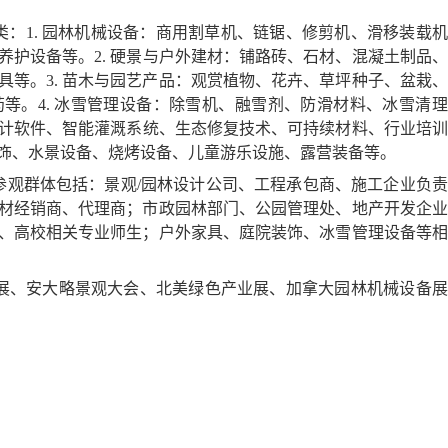
类：
1.
园林机械设备：商用割草机、链锯、修剪机、滑移装载机
养护设备等。
2.
硬景与户外建材：铺路砖、石材、混凝土制品、
具等。
3.
苗木与园艺产品：观赏植物、花卉、草坪种子、盆栽、
药等。
4.
冰雪管理设备：除雪机、融雪剂、防滑材料、冰雪清理
计软件、智能灌溉系统、生态修复技术、可持续材料、行业培训
饰、水景设备、烧烤设备、儿童游乐设施、露营装备等。
参观群体包括：景观
/
园林设计公司、工程承包商、施工企业负责
材经销商、代理商；市政园林部门、公园管理处、地产开发企业
、高校相关专业师生；户外家具、庭院装饰、冰雪管理设备等相
展、安大略景观大会、北美绿色产业展、加拿大园林机械设备展