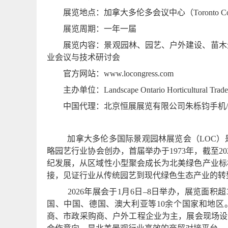
展览地点：加拿大多伦多会议中心（
Toronto C
展览周期：一年一届
展览内容：景观园林、园艺、户外建设、苗木
业会议与技术研讨会
官方网站：
www.locongress.com
主办单位：
Landscape Ontario Horticultural Trade
中国代理：北京恒展展览有限公司朱栎钧手机
加拿大多伦多国际景观园林展览会（
LOC
）
略园艺行业协会创办，首届举办于
1973
年，截至
20
纪发展，从区域性小型聚会成长为北美绿色产业标
接，见证行业从传统园艺到现代绿色生态产业的转
2026
年展会于
1
月
6
日–
8
日举办，展览面积超
国、中国、德国、澳大利亚等
10
余个国家和地区
商、市政采购商、户外工程企业为主，展会现场设