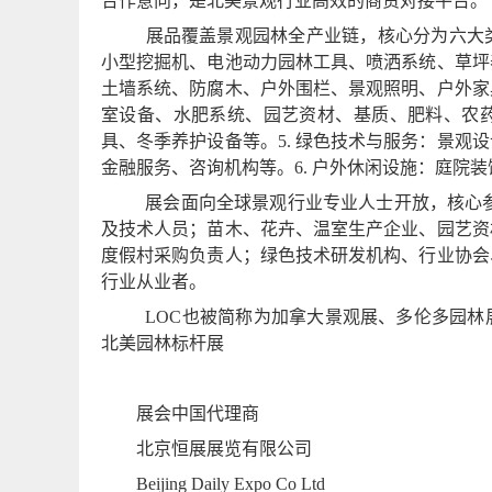
合作意向，是北美景观行业高效的商贸对接平台。
展品覆盖景观园林全产业链，核心分为六大
小型挖掘机、电池动力园林工具、喷洒系统、草坪
土墙系统、防腐木、户外围栏、景观照明、户外家
室设备、水肥系统、园艺资材、基质、肥料、农
具、冬季养护设备等。
5.
绿色技术与服务：景观设
金融服务、咨询机构等。
6.
户外休闲设施：庭院装
展会面向全球景观行业专业人士开放，核心
及技术人员；苗木、花卉、温室生产企业、园艺资
度假村采购负责人；绿色技术研发机构、行业协会
行业从业者。
LOC
也被简称为加拿大景观展、多伦多园林
北美园林标杆展
展会中国代理商
北京恒展展览有限公司
Beijing Daily Expo Co Ltd