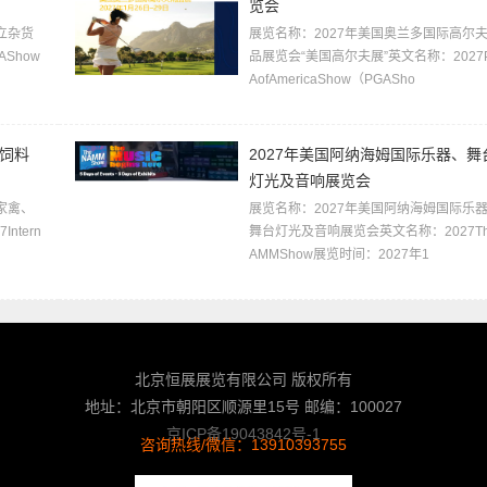
览会
立杂货
展览名称：2027年美国奥兰多国际高尔
Show
品展览会“美国高尔夫展”英文名称：2027
AofAmericaShow（PGASho
、饲料
2027年美国阿纳海姆国际乐器、舞
灯光及音响展览会
家禽、
展览名称：2027年美国阿纳海姆国际乐
tern
舞台灯光及音响展览会英文名称：2027Th
AMMShow展览时间：2027年1
北京恒展展览有限公司 版权所有
地址：北京市朝阳区顺源里15号 邮编：100027
京ICP备19043842号-1
咨询热线/微信：13910393755