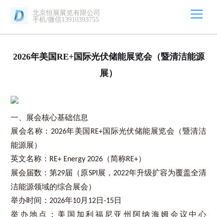
北京恒展展览有限公司
手机/微信13910393755
2026年美国RE+国际光伏储能展览会（暨清洁能源
展）
一、展会核心基础信息
展会名称：
年美国
国际光伏储能展览会（暨清洁
2026
RE+
能源展）
英文名称：
（简称
）
RE+ Energy 2026
RE+
展会届数：第
届（原
展，
年升级扩容为覆盖全清
29
SPI
2022
洁能源领域的综合展会）
举办时间：
年
月
日
日
2026
10
12
-15
举办地点：美国加利福尼亚州阿纳海姆会议中心