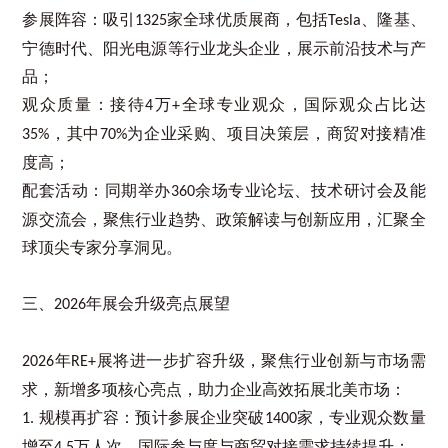
参展阵容：吸引
家全球优质展商，包括
、隆基、
1325
Tesla
宁德时代、阳光电源等行业龙头企业，展示前沿技术与产
品；
观众质量：接待
万
全球专业观众，国际观众占比达
4
+
，其中
为企业采购、项目决策层，商贸对接精准
35%
70%
度高；
配套活动：同期举办
余场专业论坛、技术研讨会及能
360
源交流会，聚焦行业趋势、政策解读与创新应用，汇聚全
球顶尖专家分享洞见。
三、
年展会升级亮点展望
2026
年
展将进一步扩容升级，聚焦行业创新与市场需
2026
RE+
求，新增多项核心亮点，助力企业高效拓展北美市场：
规模再扩容：预计参展企业突破
家，专业观众数量
1.
1400
增至
万人次，国际参与度与商贸对接需求持续提升；