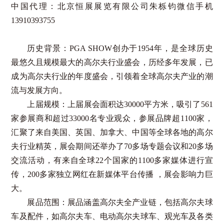
中国代理：北京恒展展览有限公司朱栎钧微信手机
13910393755
历史背景：
PGA SHOW
创办于
1954
年，是全球历史
最悠久且规模最大的高尔夫行业盛会，历经多年发展，已
成为高尔夫行业的年度盛会，引领着全球高尔夫产业的潮
流与发展方向。
上届规模：上届展会面积达
30000
平方米，吸引了
561
家参展商和超过
33000
名专业观众，参展品牌超
1100
家，
汇聚了来自美国、英国、加拿大、中国等全球各地的高尔
夫行业精英，展会期间还举办了
70
多场专题会议和
20
多场
交流活动，有来自全球
22
个国家的
1100
多家媒体进行宣
传，
200
多家独立网红在新媒体平台传播 ，展会影响力巨
大。
展品范围：展品涵盖高尔夫全产业链，包括高尔夫球
车及配件，如高尔夫车、电动高尔夫球车、观光车及各类