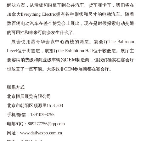
解决方案，从滑板和踏板车到公共汽车、货车和卡车，我们将在
加拿大
Everything Electric
拥有各种形状和尺寸的电动汽车。随着
数百辆电动汽车在整个博览会上展出，现在是时候探索电动交通
的可用性和未来可能会发生什么了。
展会
使用温哥华会议中心西楼的两层。宴会厅
The Ballroom
Level
位于街道层，展览厅
the Exhibition Hall
位于较低层。展厅主
OEM
要容纳消费
级
和商业
级
车辆的
制造商，但我们确实在宴会厅
也
放置了一些车辆。大多数非
OEM
参展商都在宴会厅。
联系方式
北京恒展展览有限公司
北京市朝阳区顺源里
15-3-503
手机
/
微信：
13910393755
电邮
/QQ
：
809277756@qq.com
网址：
www.dailyexpo.com.cn