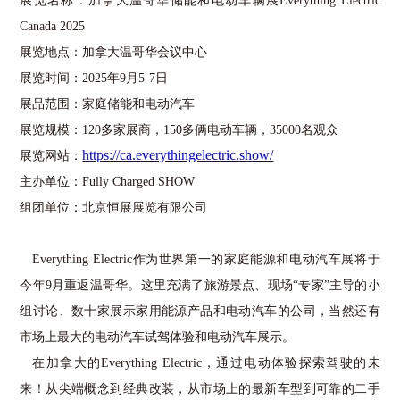
展览名称：加拿大温哥华储能和电动车辆展
Everything Electric
Canada 2025
展览地点：加拿大温哥华会议中心
展览时间：
2025
年
9
月
5-7
日
展品范围：家庭储能和电动汽车
展览规模：
120
多家展商，
150
多俩电动车辆，
35000
名观众
https://ca.everythingelectric.show/
展览网站：
主办单位：
Fully Charged SHOW
组团单位：北京恒展展览有限公司
Everything Electric
作为
世界第一的家庭能源和电动汽车展将于
今年
9
月重返温哥华。这里充满了旅游景点、现场“专家”主导的小
组讨论、数十家展示家用能源产品和电动汽车的公司，当然还有
市场上最大的电动汽车试驾体验和电动汽车展示。
在加拿大的
Everything Electric
，通过电动体验探索驾驶的未
来！从尖端概念到经典改装，从市场上的最新车型到可靠的二手