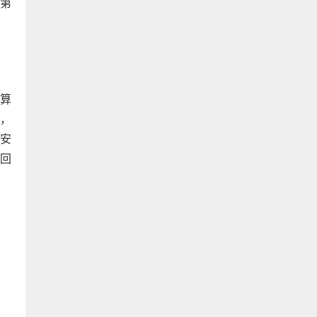
的第
算
，
安
回