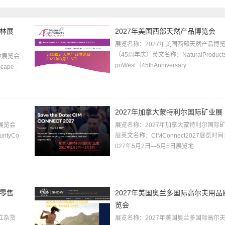
园林展
2027年美国西部天然产品博览会
展览名称：2027年美国西部天然产品博
（45周年庆）英文名称：NaturalProduct
林展览会
poWest（45thAnniversary
ape_
2027年加拿大蒙特利尔国际矿业展
展览会
展览名称：2027年加拿大蒙特利尔国际
rityCo
展英文名称：CIMConnect2027展览时间
027年5月2日—5月5日展览地
货零售
2027年美国奥兰多国际高尔夫用品
览会
立杂货
展览名称：2027年美国奥兰多国际高尔