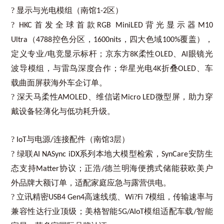
? 显示与光电模组（南馆
区）
1-2
?
首发全球首款
背光显示器
HKC
RGB MiniLED
M10
（
控色分区，
，四大色域
覆盖），
Ultra
4788
1600nits
100%
定义专业
电竞显示标杆；京东方
柔性
、
眼镜光
/
8K
OLED
AI
波导模组，与雷鸟深度合作；华星光电
折叠
、车
4K
OLED
载曲面屏获海外车企订单。
? 深天马柔性
、维信诺
微型屏，助力穿
AMOLED
Micro LED
戴设备轻薄化与低功耗升级。
?
与电源
连接配件（南馆
层）
IoT
/
3
? 绿联
系列本地大模型检索，
安防生
AI NASync iDX
SynCare
态支持
协议；正浩
德兰明海便携式储能获欧美户
Matter
/
外品牌大额订单，适配家庭应急与露营供电。
? 立讯精密
高速线缆、
?
模组，传输速率与
USB4 Gen4
Wi
Fi 7
兼容性达行业顶级；美格智能
模组适配车载
智能
5G/AIoT
/