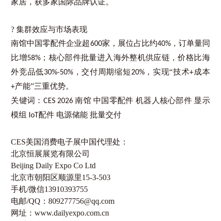
家居，获多家国际品牌认证。
? 集群效应与市场表现
南馆中国零配件企业超
家，展位占比约
，订单量同
600
40%
比增
；核心部件批量进入海外整机供应链，价格比海
58%
外竞品低
，交付周期缩短
，实现“技术
成本
30%-50%
20%
+
产能”三重优势。
+
关键词：
南馆 中国零配件 机器人核心部件 显示
CES 2026
模组
配件 电源储能 批量交付
IoT
CES美国消费电子展中国代理处：
北京恒展展览有限公司
Beijing Daily Expo Co Ltd
北京市朝阳区顺源里
15-3-503
手机
/
微信
13910393755
电邮
/QQ
：
809277756@qq.com
网址：
www.dailyexpo.com.cn