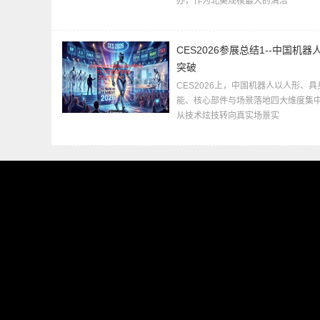
办，作为北美规模最大的清洁
CES2026参展总结1--中国机器
突破
CES2026上，中国机器人以人形、具
能、核心部件与场景落地四大维度集
从技术炫技转向真实场景实