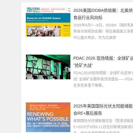
2026美国IDDBA烘焙展：北美
食品行业风向标
2026年6月7—9日，IDDBA（国际
熟食与烘焙协会展）将在美国奥兰多
中心盛大举办，作为北美烘
​PDAC 2026 现场情报：全球矿
“抢矿大战”
PDAC2026现场情报：全球矿业这场
战” 全球矿业圈年度顶流盛会——PDAC
在多伦多落下帷幕。
2025年美国国际光伏太阳能储
会RE+展后报告
美国国际光伏储能展览会（暨清洁能
E+2025于9月8-11日在拉斯维加斯成