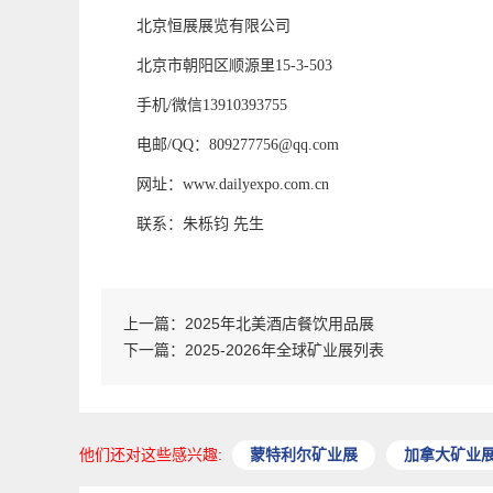
北京恒展展览有限公司
北京市朝阳区顺源里
15-3-503
手机
/
微信
13910393755
电邮
/QQ
：
809277756@qq.com
网址：
www.dailyexpo.com.cn
联系：朱栎钧
先生
上一篇：
2025年北美酒店餐饮用品展
下一篇：
2025-2026年全球矿业展列表
他们还对这些感兴趣:
蒙特利尔矿业展
加拿大矿业