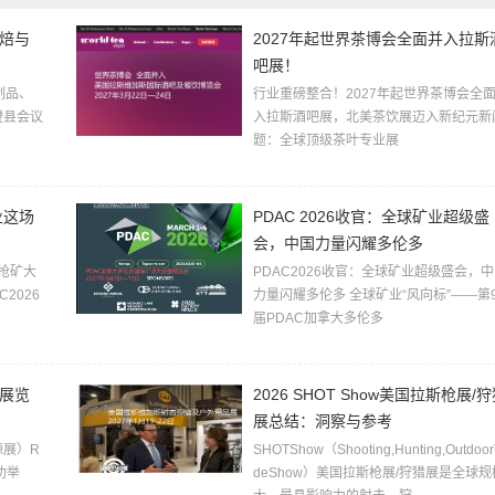
烘焙与
2027年起世界茶博会全面并入拉斯
吧展！
乳制品、
行业重磅整合！2027年起世界茶博会全
橙县会议
入拉斯酒吧展，北美茶饮展迈入新纪元新
题：全球顶级茶叶专业展
业这场
PDAC 2026收官：全球矿业超级盛
会，中国力量闪耀多伦多
“抢矿大
PDAC2026收官：全球矿业超级盛会，
2026
力量闪耀多伦多 全球矿业“风向标”——第9
届PDAC加拿大多伦多
能展览
2026 SHOT Show美国拉斯枪展/
展总结：洞察与参考
源展）R
SHOTShow（Shooting,Hunting,Outdoor
功举
deShow）美国拉斯枪展/狩猎展是全球