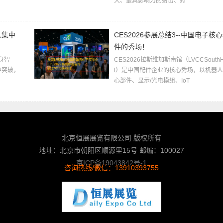
大、最具影响力的射击、狩
人集中
CES2026参展总结3--中国电子核
件的秀场！
身智
CES2026拉斯维加斯南馆（LVCCSouthH
中突破，
l）是中国配件企业的核心秀场，以机器
心部件、显示/光电模组、IoT
北京恒展展览有限公司 版权所有
地址：北京市朝阳区顺源里15号 邮编：100027
京ICP备19043842号-1
咨询热线/微信：13910393755